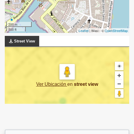
200 m
500 ft
Leaflet
| Wasi - ©
OpenStreetMap
Street View
Ver Ubicación
en
street view