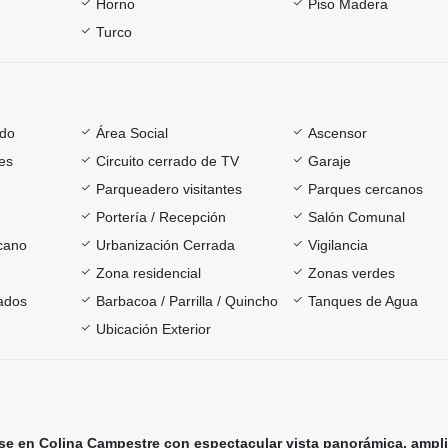
Horno
Piso Madera
Turco
ado
Área Social
Ascensor
es
Circuito cerrado de TV
Garaje
Parqueadero visitantes
Parques cercanos
Portería / Recepción
Salón Comunal
rcano
Urbanización Cerrada
Vigilancia
Zona residencial
Zonas verdes
ados
Barbacoa / Parrilla / Quincho
Tanques de Agua
Ubicación Exterior
e en Colina Campestre con espectacular vista panorámica, ampl