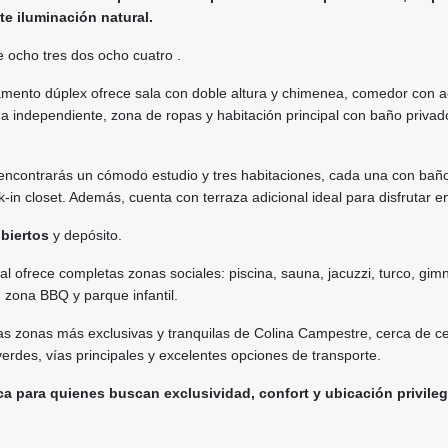
te iluminación natural.
 ocho tres dos ocho cuatro .
amento dúplex ofrece sala con doble altura y chimenea, comedor con 
na independiente, zona de ropas y habitación principal con baño privado
 encontrarás un cómodo estudio y tres habitaciones, cada una con baño
-in closet. Además, cuenta con terraza adicional ideal para disfrutar en
ubiertos
y depósito.
al ofrece completas zonas sociales: piscina, sauna, jacuzzi, turco, gim
, zona BBQ y parque infantil.
as zonas más exclusivas y tranquilas de Colina Campestre, cerca de c
erdes, vías principales y excelentes opciones de transporte.
a para quienes buscan exclusividad, confort y ubicación privileg