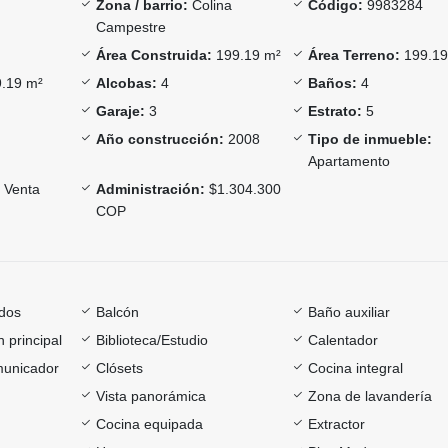
Zona / barrio:
Colina
Código:
9983284
Campestre
Área Construida:
199.19 m²
Área Terreno:
199.19
.19 m²
Alcobas:
4
Baños:
4
Garaje:
3
Estrato:
5
Año construcción:
2008
Tipo de inmueble:
Apartamento
Venta
Administración:
$1.304.300
COP
dos
Balcón
Baño auxiliar
 principal
Biblioteca/Estudio
Calentador
omunicador
Clósets
Cocina integral
Vista panorámica
Zona de lavandería
Cocina equipada
Extractor