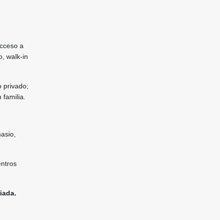
acceso a
, walk-in
 privado;
 familia.
nasio,
entros
iada.