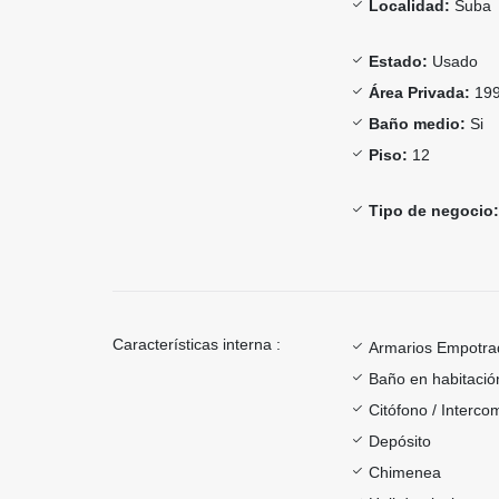
Localidad:
Suba
Estado:
Usado
Área Privada:
199
Baño medio:
Si
Piso:
12
Tipo de negocio:
Características interna :
Armarios Empotra
Baño en habitación
Citófono / Interc
Depósito
Chimenea