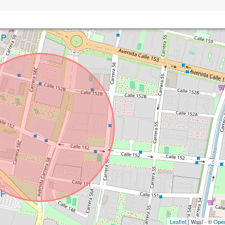
Leaflet
| Wasi - ©
Ope