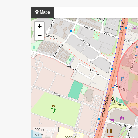
Mapa
+
−
200 m
500 ft