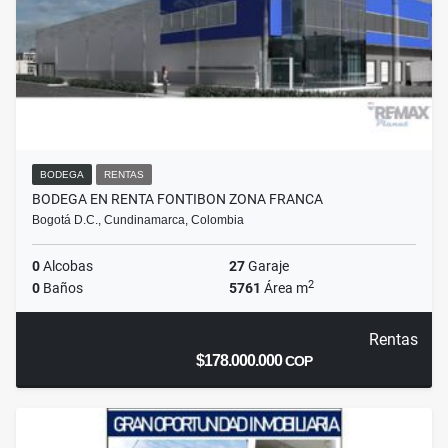
BODEGA
RENTAS
BODEGA EN RENTA FONTIBON ZONA FRANCA
Bogotá D.C., Cundinamarca, Colombia
0
Alcobas
27
Garaje
2
0
Baños
5761
Área m
Rentas
$178.000.000
COP