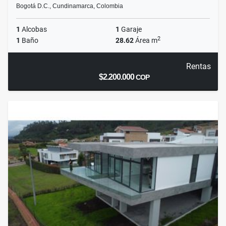
Bogotá D.C., Cundinamarca, Colombia
1
Alcobas
1
Garaje
2
1
Baño
28.62
Área m
Rentas
$2.200.000
COP