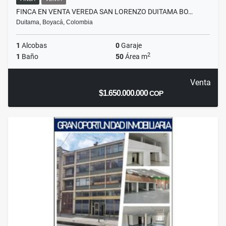
FINCA EN VENTA VEREDA SAN LORENZO DUITAMA BO…
Duitama, Boyacá, Colombia
1
Alcobas
0
Garaje
2
1
Baño
50
Área m
Venta
$1.650.000.000
COP