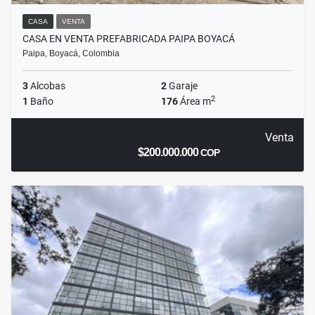
CASA
VENTA
CASA EN VENTA PREFABRICADA PAIPA BOYACÁ
Paipa, Boyacá, Colombia
3
Alcobas
2
Garaje
2
1
Baño
176
Área m
Venta
$200.000.000
COP