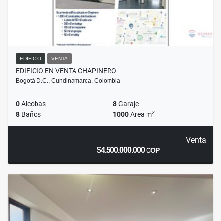
EDIFICIO
VENTA
EDIFICIO EN VENTA CHAPINERO
Bogotá D.C., Cundinamarca, Colombia
0
Alcobas
8
Garaje
2
8
Baños
1000
Área m
Venta
$4.500.000.000
COP