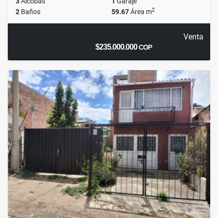
3
Alcobas
1
Garaje
2
2
Baños
59.67
Área m
Venta
$235.000.000
COP