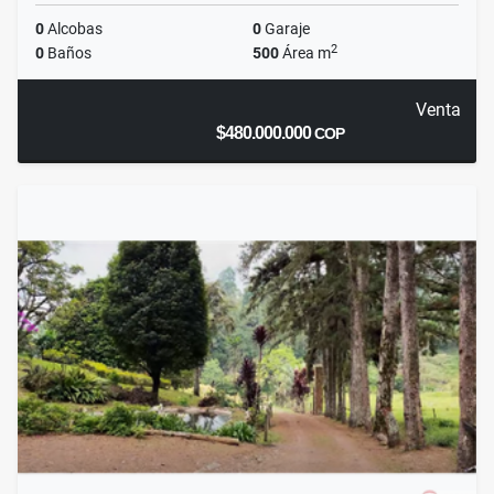
0
Alcobas
0
Garaje
2
0
Baños
500
Área m
Venta
$480.000.000
COP