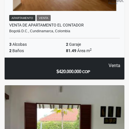
APARTAMENTO
VENTA
VENTA DE APARTAMENTO EL CONTADOR
Bogotá D.C., Cundinamarca, Colombia
3
Alcobas
2
Garaje
2
2
Baños
81.49
Área m
Venta
$420.000.000
COP