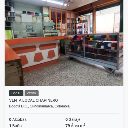
LOCAL
VENTA
VENTA LOCAL CHAPINERO
Bogotá D.C., Cundinamarca, Colombia
0
Alcobas
0
Garaje
2
1
Baño
79
Área m