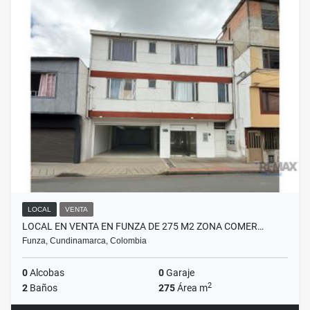
LOCAL
VENTA
LOCAL EN VENTA EN FUNZA DE 275 M2 ZONA COMER…
Funza, Cundinamarca, Colombia
0
Alcobas
0
Garaje
2
2
Baños
275
Área m