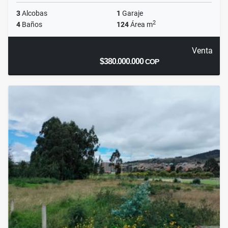
3
Alcobas
1
Garaje
2
4
Baños
124
Área m
Venta
$380.000.000
COP