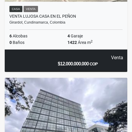
CASA
VENTA
VENTA LUJOSA CASA EN EL PEÑON
Girardot, Cundinamarca, Colombia
6
Alcobas
4
Garaje
2
0
Baños
1422
Área m
Venta
$12.000.000.000
COP