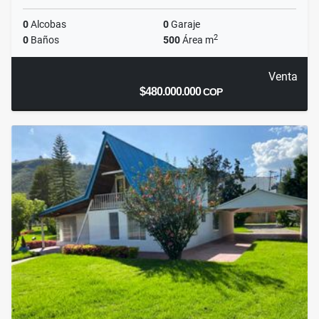
0
Alcobas
0
Garaje
2
0
Baños
500
Área m
Venta
$480.000.000
COP