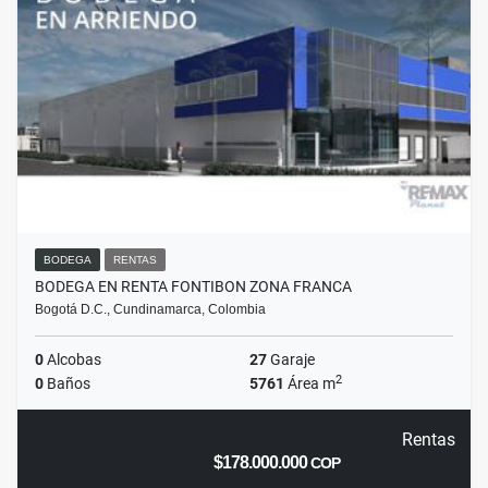
BODEGA
RENTAS
BODEGA EN RENTA FONTIBON ZONA FRANCA
Bogotá D.C., Cundinamarca, Colombia
0
Alcobas
27
Garaje
2
0
Baños
5761
Área m
Rentas
$178.000.000
COP