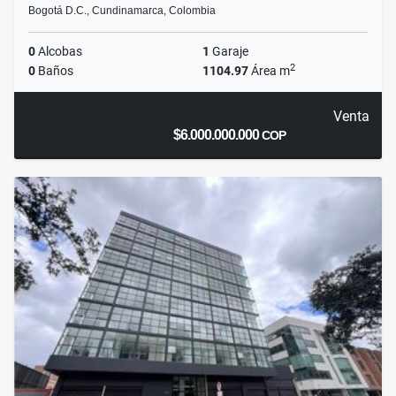
Bogotá D.C., Cundinamarca, Colombia
0
Alcobas
1
Garaje
2
0
Baños
1104.97
Área m
Venta
$6.000.000.000
COP