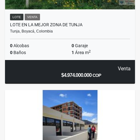
LOTE
VENTA
LOTE EN LA MEJOR ZONA DE TUNJA
Tunja, Boyacá, Colombia
0
Alcobas
0
Garaje
2
0
Baños
1
Área m
Venta
$4.974.000.000
COP