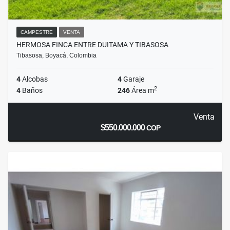
CAMPESTRE
VENTA
HERMOSA FINCA ENTRE DUITAMA Y TIBASOSA
Tibasosa, Boyacá, Colombia
4
Alcobas
4
Garaje
2
4
Baños
246
Área m
Venta
$550.000.000
COP