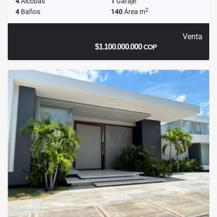
4
Alcobas
1
Garaje
2
4
Baños
140
Área m
Venta
$1.100.000.000
COP