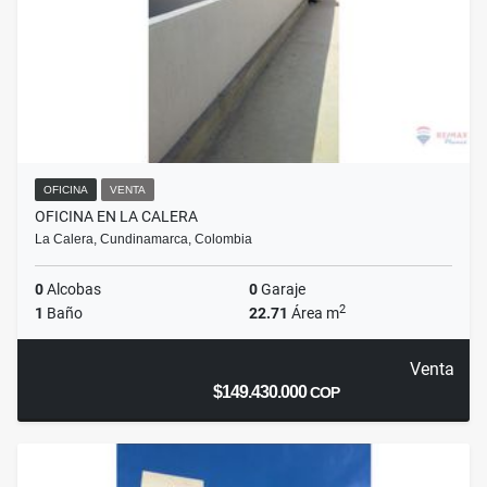
OFICINA
VENTA
OFICINA EN LA CALERA
La Calera, Cundinamarca, Colombia
0
Alcobas
0
Garaje
2
1
Baño
22.71
Área m
Venta
$149.430.000
COP