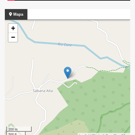
Mapa
+
−
200 m
500 ft