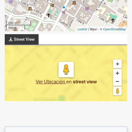
200 m
500 ft
Leaflet
| Wasi - ©
OpenStreetMap
Street View
Ver Ubicación
en
street view