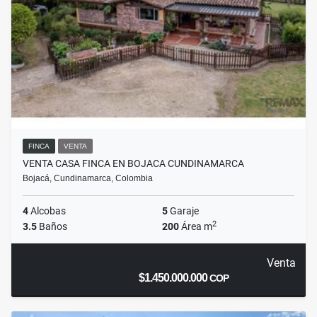
FINCA
VENTA
VENTA CASA FINCA EN BOJACA CUNDINAMARCA
Bojacá, Cundinamarca, Colombia
4
Alcobas
5
Garaje
2
3.5
Baños
200
Área m
Venta
$1.450.000.000
COP