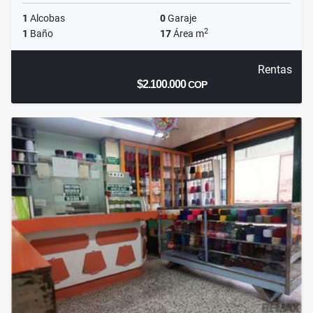
1
Alcobas
0
Garaje
2
1
Baño
17
Área m
Rentas
$2.100.000
COP