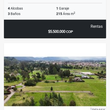
4
Alcobas
1
Garaje
2
3
Baños
215
Área m
Rentas
$5.500.000
COP