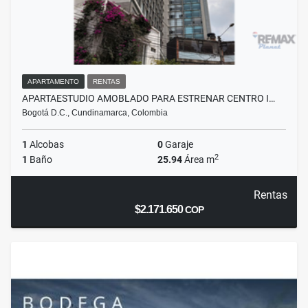
APARTAMENTO
RENTAS
APARTAESTUDIO AMOBLADO PARA ESTRENAR CENTRO I…
Bogotá D.C., Cundinamarca, Colombia
1
Alcobas
0
Garaje
2
1
Baño
25.94
Área m
Rentas
$2.171.650
COP