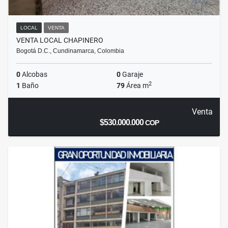
LOCAL
VENTA
VENTA LOCAL CHAPINERO
Bogotá D.C., Cundinamarca, Colombia
0
Alcobas
0
Garaje
2
1
Baño
79
Área m
Venta
$530.000.000
COP