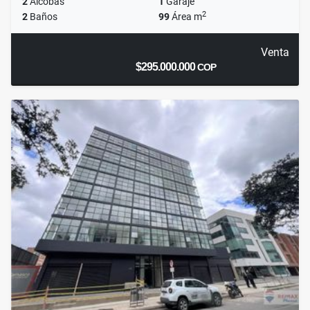
2
Alcobas
1
Garaje
2
2
Baños
99
Área m
Venta
$295.000.000
COP