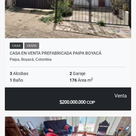
CASA
VENTA
CASA EN VENTA PREFABRICADA PAIPA BOYACÁ
Paipa, Boyacá, Colombia
3
Alcobas
2
Garaje
2
1
Baño
176
Área m
Venta
$200.000.000
COP