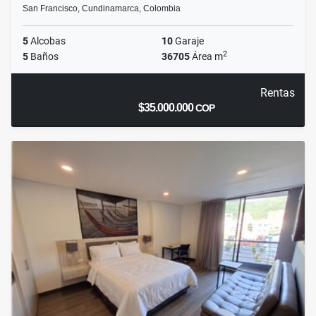
San Francisco, Cundinamarca, Colombia
5
Alcobas
10
Garaje
2
5
Baños
36705
Área m
Rentas
$35.000.000
COP