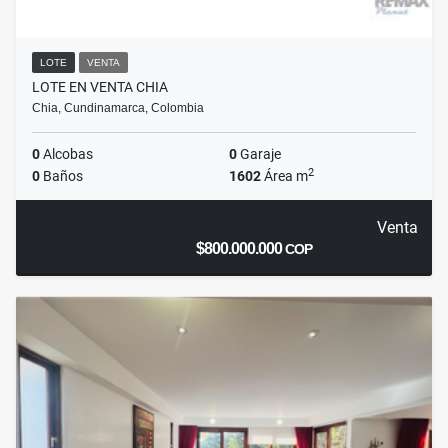
LOTE
VENTA
LOTE EN VENTA CHIA
Chia, Cundinamarca, Colombia
0
Alcobas
0
Garaje
2
0
Baños
1602
Área m
Venta
$800.000.000
COP