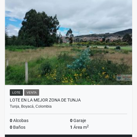
LOTE
VENTA
LOTE EN LA MEJOR ZONA DE TUNJA
Tunja, Boyacá, Colombia
0
Alcobas
0
Garaje
2
0
Baños
1
Área m