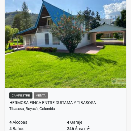
CAMPESTRE
VENTA
HERMOSA FINCA ENTRE DUITAMA Y TIBASOSA
Tibasosa, Boyacá, Colombia
4
Alcobas
4
Garaje
2
4
Baños
246
Área m