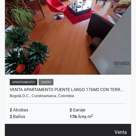
APARTAMENTO
VENTA
VENTA APARTAMENTO PUENTE LARGO 176M2 CON TERR…
Bogotá D.C., Cundinamarca, Colombia
2
Alcobas
2
Garaje
2
2
Baños
176
Área m
Venta