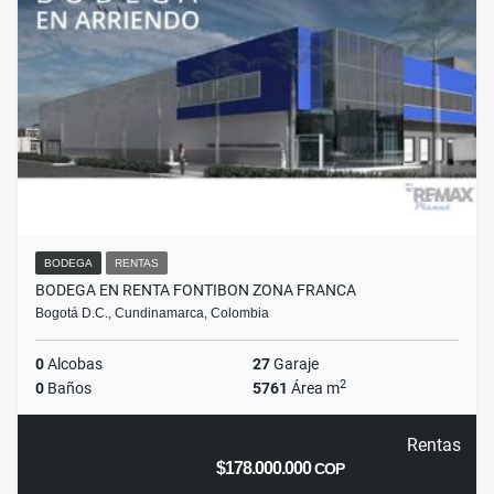
BODEGA
RENTAS
BODEGA EN RENTA FONTIBON ZONA FRANCA
Bogotá D.C., Cundinamarca, Colombia
0
Alcobas
27
Garaje
2
0
Baños
5761
Área m
Rentas
$178.000.000
COP