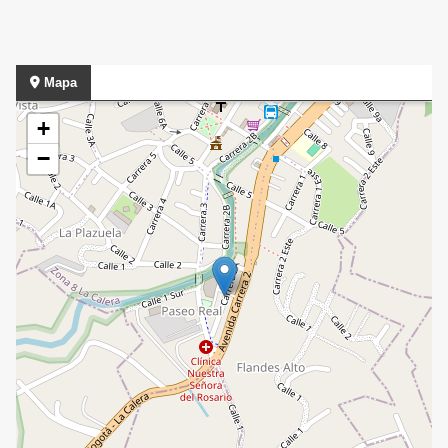
Mapa
+
−