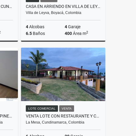
VENTA CASA FINCA EN BOJACA CUNDINAMARCA
CASA EN ARRIENDO EN VILLA DE LEYVA
Villa de Leyva, Boyacá, Colombia
4
Alcobas
4
Garaje
2
2
6.5
Baños
400
Área m
Venta
Rentas
$11.000.000
LOTE COMERCIAL
VENTA
RENTA LOCAL COMERCIAL CHAPINERO
VENTA LOTE CON RESTAURANTE Y CASA TENA CUNDINAMARCA
ia
La Mesa, Cundinamarca, Colombia