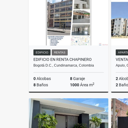
$2.171.650
EDIFICIO
RENTAS
APART
EDIFICIO EN RENTA CHAPINERO
Bogotá D.C., Cundinamarca, Colombia
Apulo, 
0
Alcobas
8
Garaje
2
Alco
2
8
Baños
1000
Área m
2
Baño
Rentas
$30.000.000