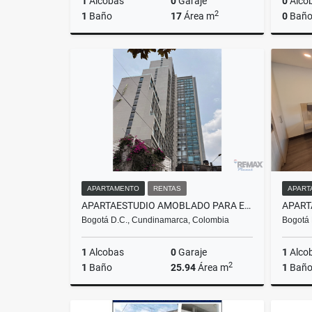
1
Alcobas
0
Garaje
0
Alco
2
1
Baño
17
Área m
0
Baño
Rentas
$2.100.000
APARTAMENTO
RENTAS
APART
APARTAESTUDIO AMOBLADO PARA ESTRENAR CENTRO INTERNACIONAL RENTA
Bogotá D.C., Cundinamarca, Colombia
Bogotá 
1
Alcobas
0
Garaje
1
Alco
2
1
Baño
25.94
Área m
1
Bañ
Rentas