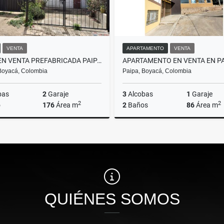
VENTA
APARTAMENTO
VENTA
CASA EN VENTA PREFABRICADA PAIPA BOYACÁ
Boyacá, Colombia
Paipa, Boyacá, Colombia
bas
2
Garaje
3
Alcobas
1
Garaje
2
2
o
176
Área m
2
Baños
86
Área m
Venta
$200.000.000
$260.000.000
QUIÉNES SOMOS