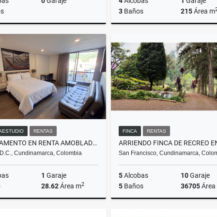
bas
0
Garaje
4
Alcobas
1
Garaje
s
3
Baños
215
Área m
Venta
$575.000.000
$5.500.000
AESTUDIO
RENTAS
FINCA
RENTAS
APARTAMENTO EN RENTA AMOBLADO SANTA BARBARA
D.C., Cundinamarca, Colombia
San Francisco, Cundinamarca, Colo
bas
1
Garaje
5
Alcobas
10
Garaje
2
o
28.62
Área m
5
Baños
36705
Área
Rentas