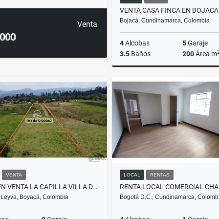
Bojacá, Cundinamarca, Colombia
Venta
.000
4
Alcobas
5
Garaje
3.5
Baños
200
Área m
$1.450.000.000
VENTA
LOCAL
RENTAS
LOTE EN VENTA LA CAPILLA VILLA DE LEYVA
e Leyva, Boyacá, Colombia
Bogotá D.C., Cundinamarca, Colomb