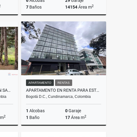
6
Alcobas
29
Garaje
2
2
7
Baños
14154
Área m
Rentas
Venta
$14.000.000.000
APARTAMENTO
RENTAS
ARRIENDO FINCA DE RECREO EN SAN FRANCISCO CUNDINAMARCA
APARTAMENTO EN RENTA PARA ESTRENAR EN CHICO
mbia
Bogotá D.C., Cundinamarca, Colombia
1
Alcobas
0
Garaje
2
2
 m
1
Baño
17
Área m
Rentas
Rentas