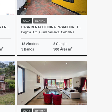
CASA
RENTAS
APARTAMENTO PARA ESTRENAR EN FLANDES TOLIMA
CASA RENTA OFICINA PASADENA - TRANSMILENIO
Bogotá D.C., Cundinamarca, Colombia
12
Alcobas
2
Garaje
2
2
 m
5
Baños
500
Área m
Venta
Rentas
$14.500.000
CASA
RENTAS