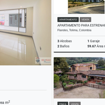
APARTAMENTO
VENTA
Flandes, Tolima, Colombia
3
Alcobas
1
Garaje
2
Baños
59.67
Área
$235.000.000
2
ea m
FINCA
VENTA