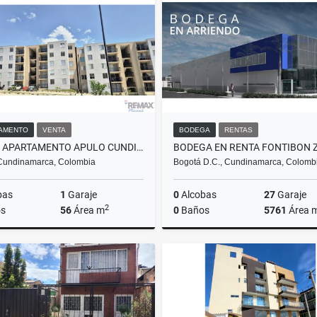
$2.200.000
$35.000.000
AMENTO
VENTA
BODEGA
RENTAS
VENTA APARTAMENTO APULO CUNDINAMARCA
Cundinamarca, Colombia
Bogotá D.C., Cundinamarca, Colomb
bas
1
Garaje
0
Alcobas
27
Garaje
2
s
56
Área m
0
Baños
5761
Área 
Venta
$210.000.000
$178.000.000