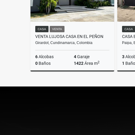
CASA
VENTA
CASA
VENTA LUJOSA CASA EN EL PEÑON
Girardot, Cundinamarca, Colombia
Paipa, 
6
Alcobas
4
Garaje
3
Alco
2
0
Baños
1422
Área m
1
Bañ
Venta
$12.000.000.000