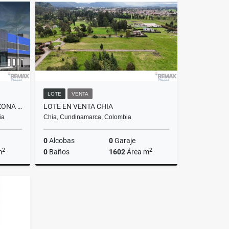
$2.100.000
LOTE
VENTA
BODEGA EN RENTA FONTIBON ZONA FRANCA
LOTE EN VENTA CHIA
ia
Chia, Cundinamarca, Colombia
0
Alcobas
0
Garaje
2
2
m
0
Baños
1602
Área m
Rentas
Venta
$800.000.000