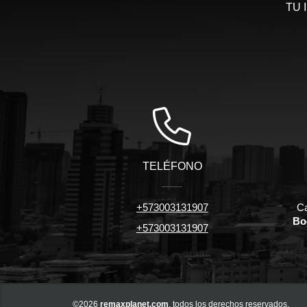
TU 
TELÉFONO
+573003131907
Ca
Bo
+573003131907
©2026
remaxplanet.com
, todos los derechos reservados.